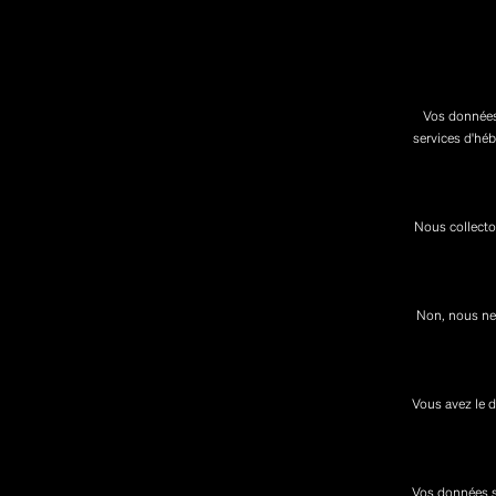
Vos données 
services d'hé
Nous collecto
Non, nous ne 
Vous avez le d
Vos données so