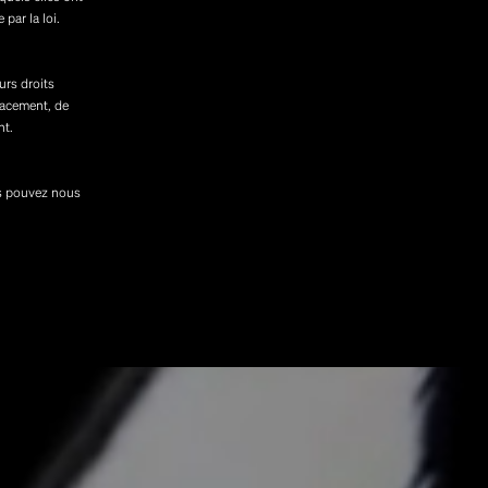
par la loi.
urs droits
facement, de
nt.
us pouvez nous