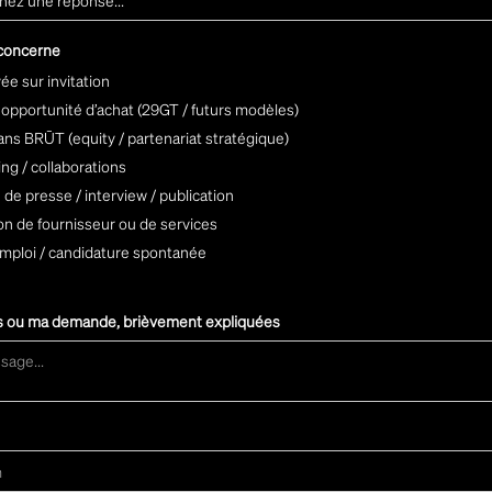
 concerne
vée sur invitation
opportunité d’achat (29GT / futurs modèles)
dans BRŪT (equity / partenariat stratégique)
ng / collaborations
e presse / interview / publication
on de fournisseur ou de services
emploi / candidature spontanée
s ou ma demande, brièvement expliquées