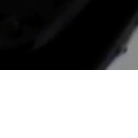
Located in Antwerp, Belgium
info@brut-yachts.com