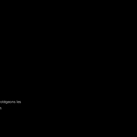
rotégeons les
e.